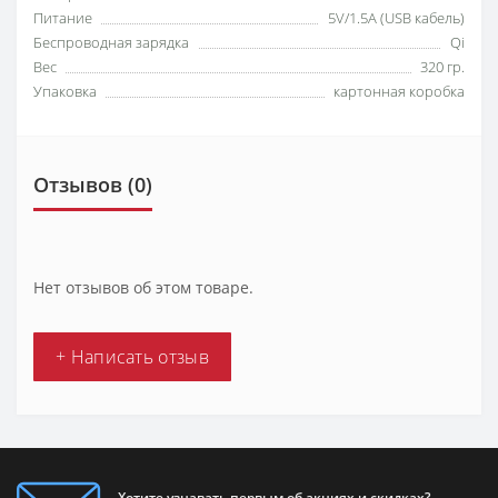
Питание
5V/1.5A (USB кабель)
Беспроводная зарядка
Qi
Вес
320 гр.
Упаковка
картонная коробка
Отзывов (0)
Нет отзывов об этом товаре.
+ Написать отзыв
Хотите узнавать первым об акциях и скидках?