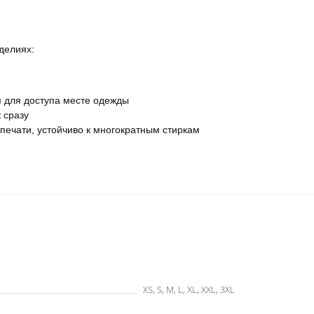
делиях:
 для доступа месте одежды
 сразу
ечати, устойчиво к многократным стиркам
XS, S, M, L, XL, XXL, 3XL